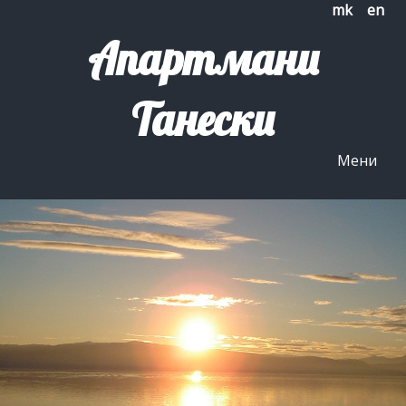
mk
en
Апартмани
Танески
Мени