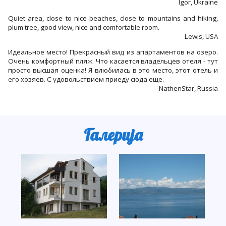
Igor, Ukraine
Quiet area, close to nice beaches, close to mountains and hiking,
plum tree, good view, nice and comfortable room.
Lewis, USA
Идеальное место! Прекрасный вид из апартаментов на озеро.
Очень комфортный пляж. Что касается владельцев отеля - тут
просто высшая оценка! Я влюбилась в это место, этот отель и
его хозяев. С удовольствием приеду сюда еще.
NathenStar, Russia
Галерија