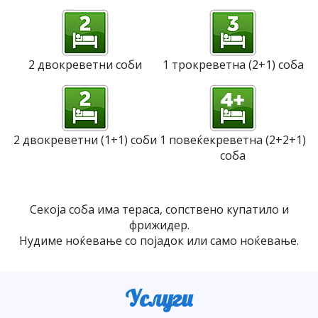
2 двокреветни соби
1 трокреветна (2+1) соба
2 двокреветни (1+1) соби
1 повеќекреветна (2+2+1)
соба
Секоја соба има тераса, сопствено купатило и
фрижидер.
Нудиме ноќевање со појадок или само ноќевање.
Услуги