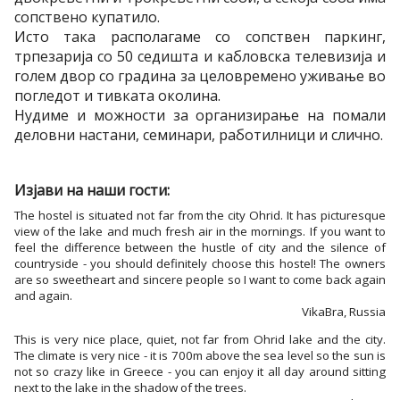
сопствено купатило.
Исто така располагаме со сопствен паркинг,
трпезарија со 50 седишта и кабловска телевизија и
голем двор со градина за целовремено уживање во
погледот и тивката околина.
Нудиме и можности за организирање на помали
деловни настани, семинари, работилници и слично.
Изјави на наши гости:
The hostel is situated not far from the city Ohrid. It has picturesque
view of the lake and much fresh air in the mornings. If you want to
feel the difference between the hustle of city and the silence of
countryside - you should definitely choose this hostel! The owners
are so sweetheart and sincere people so I want to come back again
and again.
VikaBra, Russia
This is very nice place, quiet, not far from Ohrid lake and the city.
The climate is very nice - it is 700m above the sea level so the sun is
not so crazy like in Greece - you can enjoy it all day around sitting
next to the lake in the shadow of the trees.