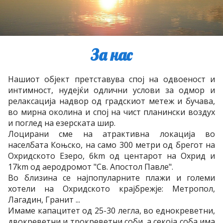
За нас
Нашиот објект претставува спој на одвоеност и
интимност, нудејќи одлични услови за одмор и
релаксација надвор од градскиот метеж и бучава,
во мирна околина и спој на чист планински воздух
и поглед на езерската шир.
Лоцирани сме на атрактивна локација во
населбата Коњско, на само 300 метри од брегот на
Охридското Езеро, 6km од центарот на Охрид и
17km од аеродромот "Св. Апостол Павле".
Во близина се најпопуларните плажи и големи
хотели на Охридското крајбрежје: Метропол,
Лагадин, Гранит ...
Имаме капацитет од 25-30 легла, во еднокреветни,
двокреветни и трокреветни соби, а секоја соба има