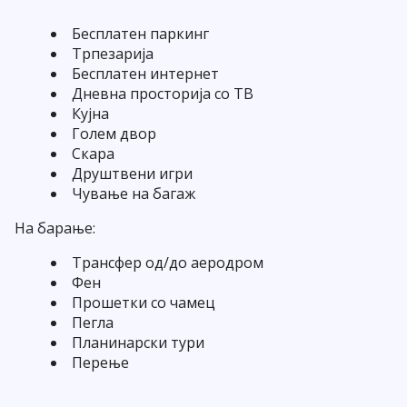
Бесплатен паркинг
Трпезарија
Бесплатен интернет
Дневна просторија со ТВ
Кујна
Голем двор
Скара
Друштвени игри
Чување на багаж
На барање:
Трансфер од/до аеродром
Фен
Прошетки со чамец
Пегла
Планинарски тури
Перење